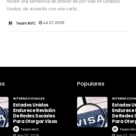
recibir una sentencia de prisión de por vida en Estados
Unidos, de acuerdo con una carta…
Jul 07, 2026
Team NVC
es
Populares
INTERNACIONALES
INTERNACION
Estados Unidos
Estados U
Endurece Revisión
Endurece 
De Redes Sociales
De Redes 
Para Otorgar Visas
Para Otor
Team NVC
Team NV
Ago 07, 2026
Ago 07, 20