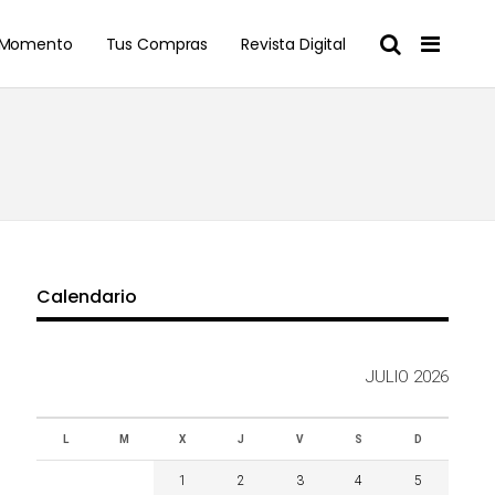
l Momento
Tus Compras
Revista Digital
Calendario
JULIO 2026
L
M
X
J
V
S
D
1
2
3
4
5