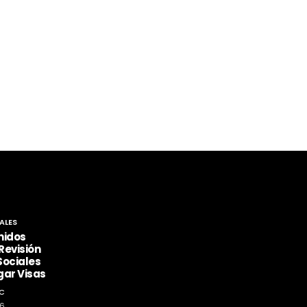
ALES
nidos
Revisión
Sociales
gar Visas
C
26