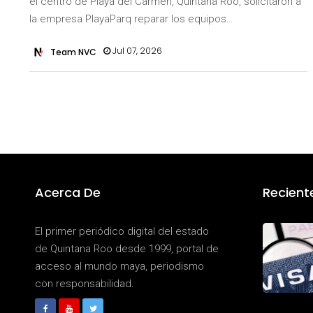
el centro de Playa del Carmen, Quintana Roo, solicitaron a
la empresa PlayaParq reparar los equipos…
Jul 07, 2026
Team NVC
Acerca De
Recient
El primer periódico digital del estado
de Quintana Roo desde 1999, portal de
acceso al mundo maya, periodismo
con responsabilidad.