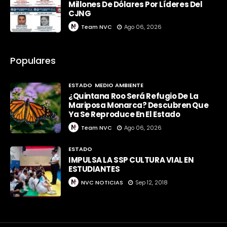
Millones De Dólares Por Líderes Del
CJNG
Team NVC
Ago 06, 2026
Populares
ESTADO
MEDIO AMBIENTE
¿Quintana Roo Será Refugio De La
Mariposa Monarca? Descubren Que
Ya Se Reproduce En El Estado
Team NVC
Ago 06, 2026
ESTADO
IMPULSA LA SSP CULTURA VIAL EN
ESTUDIANTES
NVC NOTICIAS
Sep 12, 2018