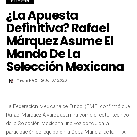
DEPORTES
¿La Apuesta
Definitiva? Rafael
Márquez Asume El
Mando De La
Selección Mexicana
Team NVC
Jul 07, 2026
La Federación Mexicana de Futbol (FMF) confirmó que
Rafael Márquez Álvarez asumirá como director técnico
de la Selección Mexicana una vez concluida la
participación del equipo en la Copa Mundial de la FIFA