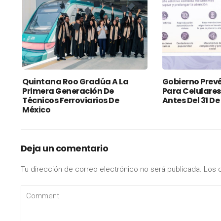
Quintana Roo Gradúa A La
Gobierno Prevé
Primera Generación De
Para Celulares
Técnicos Ferroviarios De
Antes Del 31 D
México
Deja un comentario
Tu dirección de correo electrónico no será publicada.
Los 