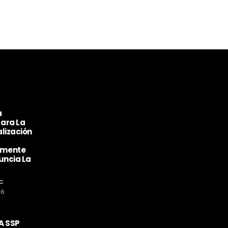
a
ara La
lización
amente
uncia La
C
26
A SSP