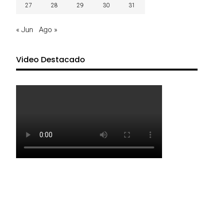
27
28
29
30
31
« Jun
Ago »
Video Destacado