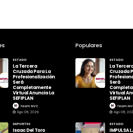
es
Populares
ESTADO
ESTADO
La Tercera
La Tercer
Cruzada Para La
Cruzada P
Profesionalización
Profesiona
Será
Será
Completamente
Complet
Virtual Anuncia La
Virtual An
SEFIPLAN
SEFIPLAN
Team NVC
Team NV
Ago 08, 2026
Ago 08, 20
DEPORTES
ESTADO
Isaac Del Toro
IMPULSA L