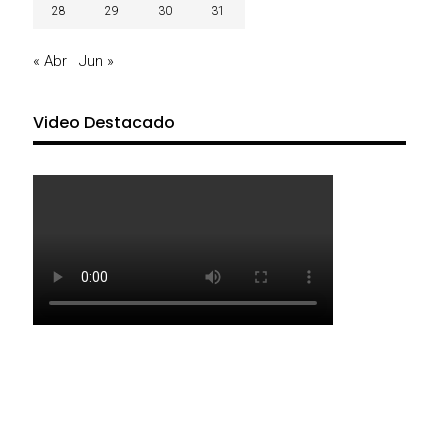
28
29
30
31
« Abr
Jun »
Video Destacado