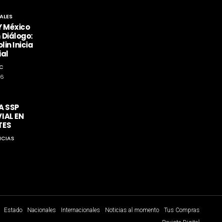
ALES
Y México
 Diálogo:
lin Inicia
ial
C
26
A SSP
IAL EN
TES
ICIAS
Estado
Nacionales
Internacionales
Noticias al momento
Tus Compras