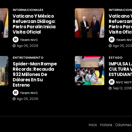
INTERNACIONALES
INTERNACION
Vaticano Y México
Vaticano 
Refuerzan Diálogo:
Refuerzan
Pietro Parolin Inicia
Pietro Paro
Visita Oficial
Visita Ofic
Team NVC
Team NV
Ago 05, 2026
Ago 05, 20
ENTRETENIMIENTO
ESTADO
Spider-Man Rompe
IMPULSA L
Récords: Recauda
CULTURA V
932 Millones De
ESTUDIAN
Dólares En Su
NVC NOT
Estreno
Sep 12, 2018
Team NVC
Ago 05, 2026
Inicio
Historia
Columnas