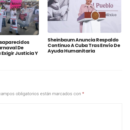
Sheinbaum Anuncia Respaldo
esaparecidos
Continuo A Cuba Tras Envío De
rnaval De
Ayuda Humanitaria
Exigir Justicia Y
campos obligatorios están marcados con
*