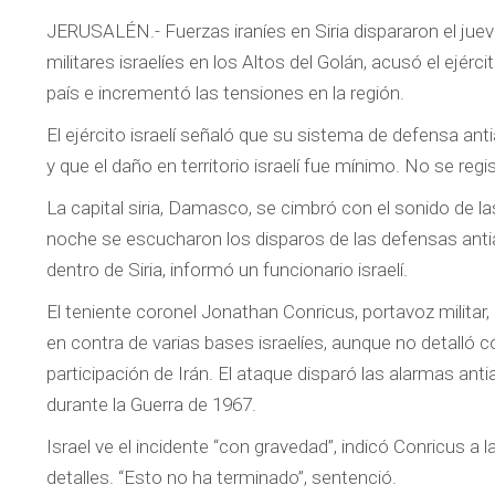
JERUSALÉN.- Fuerzas iraníes en Siria dispararon el juev
militares israelíes en los Altos del Golán, acusó el ejér
país e incrementó las tensiones en la región.
El ejército israelí señaló que su sistema de defensa ant
y que el daño en territorio israelí fue mínimo. No se regi
La capital siria, Damasco, se cimbró con el sonido de l
noche se escucharon los disparos de las defensas antia
dentro de Siria, informó un funcionario israelí.
El teniente coronel Jonathan Conricus, portavoz militar,
en contra de varias bases israelíes, aunque no detalló c
participación de Irán. El ataque disparó las alarmas antiaé
durante la Guerra de 1967.
Israel ve el incidente “con gravedad”, indicó Conricus a 
detalles. “Esto no ha terminado”, sentenció.