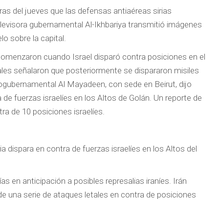
ras del jueves que las defensas antiaéreas sirias
 televisora gubernamental Al-Ikhbariya transmitió imágenes
lo sobre la capital.
s comenzaron cuando Israel disparó contra posiciones en el
les señalaron que posteriormente se dispararon misiles
 progubernamental Al Mayadeen, con sede en Beirut, dijo
de fuerzas israelíes en los Altos de Golán. Un reporte de
ra de 10 posiciones israelíes.
a dispara en contra de fuerzas israelíes en los Altos del
s en anticipación a posibles represalias iraníes. Irán
de una serie de ataques letales en contra de posiciones