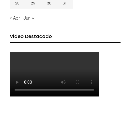
28
29
30
31
« Abr
Jun »
Video Destacado