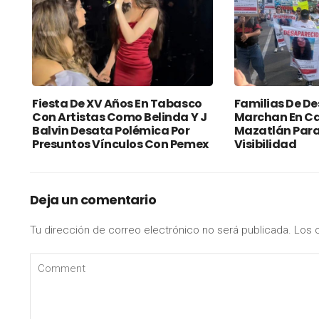
Fiesta De XV Años En Tabasco
Familias De D
Con Artistas Como Belinda Y J
Marchan En Ca
Balvin Desata Polémica Por
Mazatlán Para 
Presuntos Vínculos Con Pemex
Visibilidad
Deja un comentario
Tu dirección de correo electrónico no será publicada.
Los 