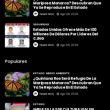
Mariposa Monarca? Descubren Que
Ya Se Reproduce En El Estado
Team NVC
Ago 06, 2026
SEGURIDAD
Estados Unidos Ofrece Más De 100
Millones De Dólares Por Líderes Del
CJNG
Team NVC
Ago 06, 2026
Populares
ESTADO
MEDIO AMBIENTE
¿Quintana Roo Será Refugio De La
Mariposa Monarca? Descubren Que
Ya Se Reproduce En El Estado
Team NVC
Ago 06, 2026
ESTADO
IMPULSA LA SSP CULTURA VIAL EN