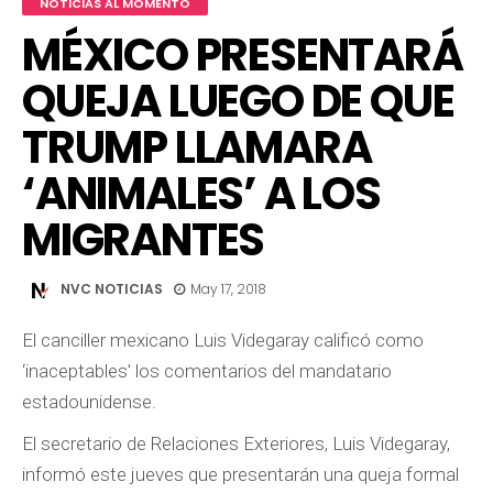
NOTICIAS AL MOMENTO
MÉXICO PRESENTARÁ
QUEJA LUEGO DE QUE
TRUMP LLAMARA
‘ANIMALES’ A LOS
MIGRANTES
NVC NOTICIAS
May 17, 2018
El canciller mexicano Luis Videgaray calificó como
‘inaceptables’ los comentarios del mandatario
estadounidense.
El secretario de Relaciones Exteriores, Luis Videgaray,
informó este jueves que presentarán una queja formal