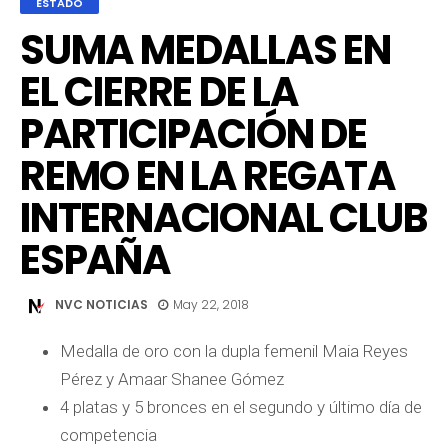
ESTADO
SUMA MEDALLAS EN
EL CIERRE DE LA
PARTICIPACIÓN DE
REMO EN LA REGATA
INTERNACIONAL CLUB
ESPAÑA
NVC NOTICIAS
May 22, 2018
Medalla de oro con la dupla femenil Maia Reyes
Pérez y Amaar Shanee Gómez
4 platas y 5 bronces en el segundo y último día de
competencia