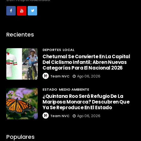
Recientes
DEPORTES
LOCAL
Chetumal Se Convierte En La Capital
Del Ciclismo Infantil; Abren Nuevas
Categorías Para El Nacional 2026
Team NVC
Ago 06, 2026
ESTADO
MEDIO AMBIENTE
¿Quintana Roo Será Refugio De La
Mariposa Monarca? Descubren Que
Ya Se Reproduce En El Estado
Team NVC
Ago 06, 2026
Populares