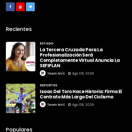
Recientes
ESTADO
La Tercera Cruzada Para La
Profesionalización Será
Completamente Virtual Anuncia La
SEFIPLAN
Team NVC
Ago 08, 2026
DEPORTES
Isaac Del Toro Hace Historia: Firma El
Contrato Más Largo Del Ciclismo
Team NVC
Ago 08, 2026
Populares