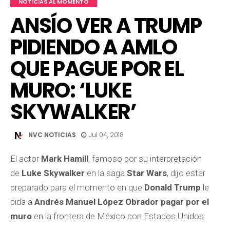
NOTICIAS AL MOMENTO
ANSÍO VER A TRUMP
PIDIENDO A AMLO
QUE PAGUE POR EL
MURO: ‘LUKE
SKYWALKER’
NVC NOTICIAS
Jul 04, 2018
El actor
Mark Hamill
, famoso por su interpretación
de
Luke Skywalker
en la saga
Star Wars
, dijo estar
preparado para el momento en que
Donald Trump
le
pida a
Andrés Manuel López Obrador pagar por el
muro
en la frontera de México con Estados Unidos.