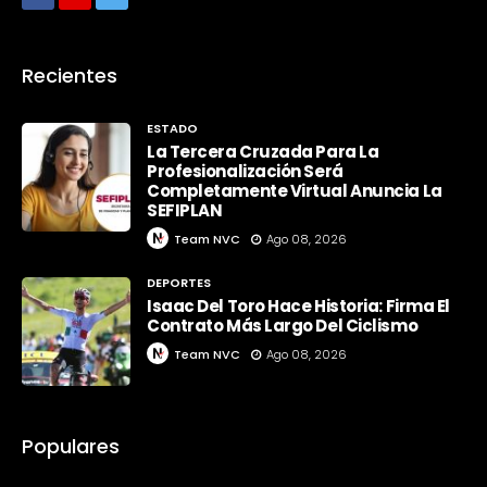
Recientes
ESTADO
La Tercera Cruzada Para La
Profesionalización Será
Completamente Virtual Anuncia La
SEFIPLAN
Team NVC
Ago 08, 2026
DEPORTES
Isaac Del Toro Hace Historia: Firma El
Contrato Más Largo Del Ciclismo
Team NVC
Ago 08, 2026
Populares