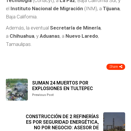
Tecnología
(Conacyt), a
La Paz
, Baja California Sur, y
el
Instituto Nacional de Migración
(INM), a
Tijuana
,
Baja California.
Además, la eventual
Secretaría de Minería
,
a
Chihuahua
, y
Aduanas
, a
Nuevo Laredo
,
Tamaulipas.
Share
SUMAN 24 MUERTOS POR
EXPLOSIONES EN TULTEPEC
Previous Post
CONSTRUCCIÓN DE 2 REFINERÍAS
ES POR SEGURIDAD ENERGÉTICA,
NO POR NEGOCIO: ASESOR DE