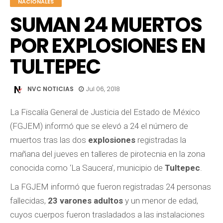
NACIONALES
SUMAN 24 MUERTOS
POR EXPLOSIONES EN
TULTEPEC
NVC NOTICIAS
Jul 06, 2018
La Fiscalía General de Justicia del Estado de México
(FGJEM) informó que se elevó a 24 el número de
muertos tras las dos
explosiones
registradas la
mañana del jueves en talleres de pirotecnia en la zona
conocida como ‘La Saucera’, municipio de
Tultepec
.
La FGJEM informó que fueron registradas 24 personas
fallecidas,
23 varones adultos
y un menor de edad,
cuyos cuerpos fueron trasladados a las instalaciones