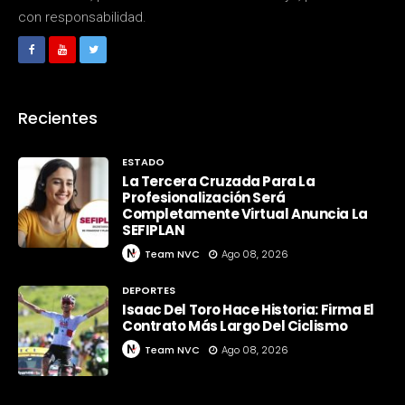
con responsabilidad.
Recientes
ESTADO
La Tercera Cruzada Para La
Profesionalización Será
Completamente Virtual Anuncia La
SEFIPLAN
Team NVC
Ago 08, 2026
DEPORTES
Isaac Del Toro Hace Historia: Firma El
Contrato Más Largo Del Ciclismo
Team NVC
Ago 08, 2026