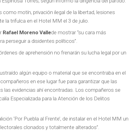
Espinosa Torres, según informó la dirigencia del partido.
como motín, privación ilegal de la libertad, lesiones
la trifulca en el Hotel MM el 3 de julio.
or
Rafael Moreno Valle
de mostrar “su cara más
para perseguir a disidentes políticos”.
órdenes de aprehensión no frenarán su lucha legal por un
ustraído algún equipo o material que se encontraba en el
y compañeros en ese lugar fue para garantizar que las
odas las evidencias ahí encontradas. Los compañeros se
calía Especializada para la Atención de los Delitos
lición ‘Por Puebla al Frente’, de instalar en el Hotel MM un
lectorales clonados y totalmente alterados”.