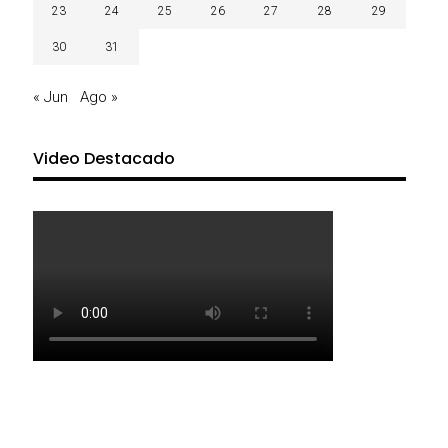
23
24
25
26
27
28
29
30
31
« Jun
Ago »
Video Destacado