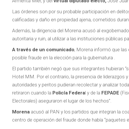
Armenta Mier, y del
virtual diputado electo,
José Juan 
Las órdenes son por su probable participación en delitos 
calificadas y daño en propiedad ajena, cometidos durante 
Además, la dirigencia del Morena acusó al exgobernad
autoritaria y ruin, al utilizar a las instituciones públicas 
A través de un comunicado
, Morena informó que las 
posible fraude en la elección para la gubernatura .
El partido también negó que sus integrantes hubieran “s
Hotel MM. Por el contrario, la presencia de liderazgos 
autoridades y peritos pudieran recolectar y analizar t
retiraron cuando la
Policía Federa
l y de la
FEPADE
(Fis
Electorales) aseguraron el lugar de los hechos”.
Morena
acusó al PAN y los partidos que integran la coa
centro de operación del fraude donde había “paquetes e