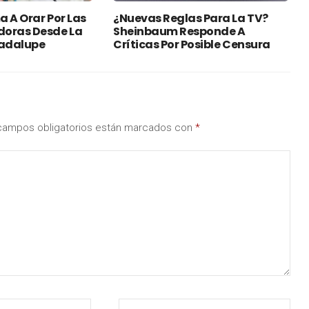
 A Orar Por Las
¿Nuevas Reglas Para La TV?
oras Desde La
Sheinbaum Responde A
uadalupe
Críticas Por Posible Censura
campos obligatorios están marcados con
*