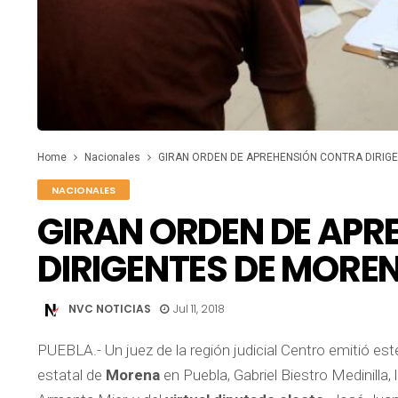
Home
Nacionales
GIRAN ORDEN DE APREHENSIÓN CONTRA DIRIG
NACIONALES
GIRAN ORDEN DE AP
DIRIGENTES DE MOREN
NVC NOTICIAS
Jul 11, 2018
PUEBLA.- Un juez de la región judicial Centro emitió es
estatal de
Morena
en Puebla, Gabriel Biestro Medinilla,