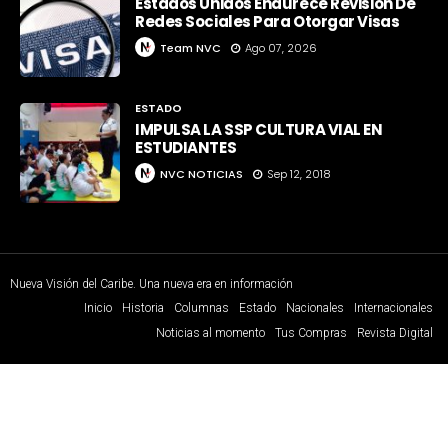
Estados Unidos Endurece Revisión De
Redes Sociales Para Otorgar Visas
Team NVC
Ago 07, 2026
ESTADO
IMPULSA LA SSP CULTURA VIAL EN
ESTUDIANTES
NVC NOTICIAS
Sep 12, 2018
Nueva Visión del Caribe. Una nueva era en información
Inicio
Historia
Columnas
Estado
Nacionales
Internacionales
Noticias al momento
Tus Compras
Revista Digital