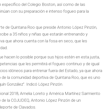
 específico del Colegio Boston, así como de las
inúan con su preparación e intenso fogueo para la
rte de Quintana Roo que preside Antonio López Pinzón,
recibe a 35 niños y niñas que estarán entrenando y
iva que ahora cuenta con la fosa en seco, que les
idad.
e hacen lo posible porque sus hijos estén en esta justa,
etencias que les permitirá el fogueo continuo y de igual
cios idóneos para entrenar fuera del Estado, ya que ahora
io de la comunidad deportiva de Quintana Roo, que es uno
uín González”. Indicó López Pinzón.
acional 2018, Amelia Loreto y América Martínez Sarmiento
e de la
COJUDEQ
, Antonio López Pinzón de un
deporte de Clavados.