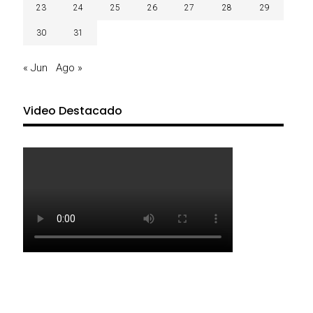
23
24
25
26
27
28
29
30
31
« Jun
Ago »
Video Destacado