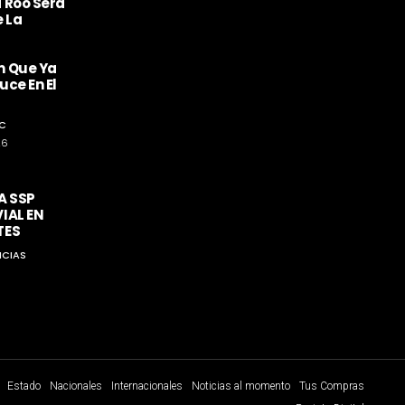
 Roo Será
e La
n Que Ya
ce En El
C
26
A SSP
IAL EN
TES
ICIAS
Estado
Nacionales
Internacionales
Noticias al momento
Tus Compras