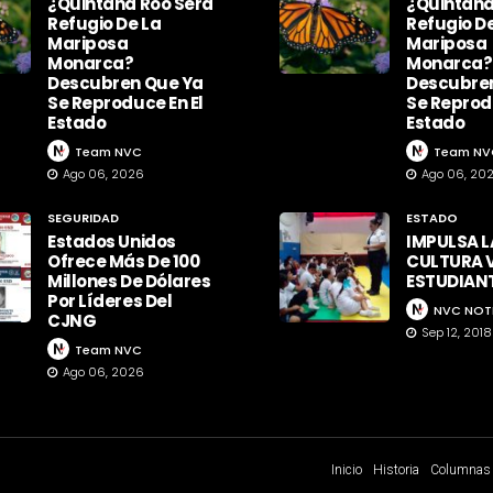
¿Quintana Roo Será
¿Quintana
Refugio De La
Refugio D
Mariposa
Mariposa
Monarca?
Monarca?
Descubren Que Ya
Descubre
Se Reproduce En El
Se Reprodu
Estado
Estado
Team NVC
Team NV
Ago 06, 2026
Ago 06, 20
SEGURIDAD
ESTADO
Estados Unidos
IMPULSA L
Ofrece Más De 100
CULTURA V
Millones De Dólares
ESTUDIAN
Por Líderes Del
NVC NOT
CJNG
Sep 12, 2018
Team NVC
Ago 06, 2026
Inicio
Historia
Columnas