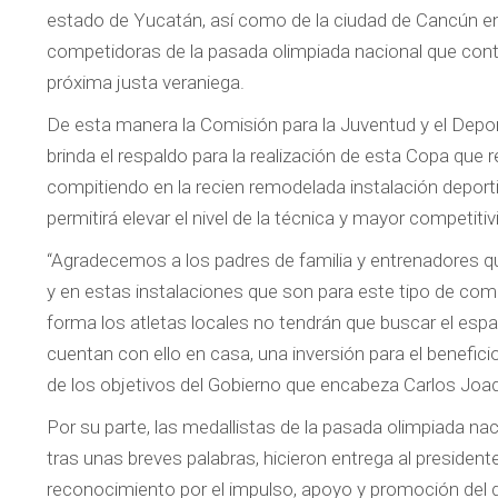
estado de Yucatán, así como de la ciudad de Cancún en
competidoras de la pasada olimpiada nacional que cont
próxima justa veraniega.
De esta manera la Comisión para la Juventud y el Depo
brinda el respaldo para la realización de esta Copa que 
compitiendo en la recien remodelada instalación deport
permitirá elevar el nivel de la técnica y mayor competitiv
“Agradecemos a los padres de familia y entrenadores qu
y en estas instalaciones que son para este tipo de comp
forma los atletas locales no tendrán que buscar el espa
cuentan con ello en casa, una inversión para el benefic
de los objetivos del Gobierno que encabeza Carlos Joaq
Por su parte, las medallistas de la pasada olimpiada n
tras unas breves palabras, hicieron entrega al president
reconocimiento por el impulso, apoyo y promoción del 