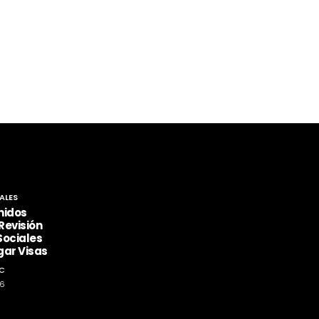
ALES
nidos
Revisión
Sociales
gar Visas
C
26