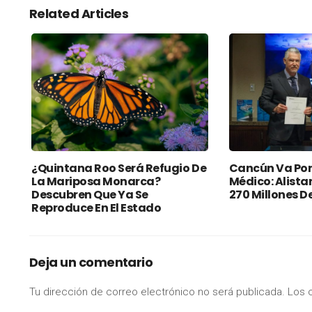
Related Articles
¿Quintana Roo Será Refugio De
Cancún Va Por
La Mariposa Monarca?
Médico: Alista
Descubren Que Ya Se
270 Millones D
Reproduce En El Estado
Deja un comentario
Tu dirección de correo electrónico no será publicada.
Los 