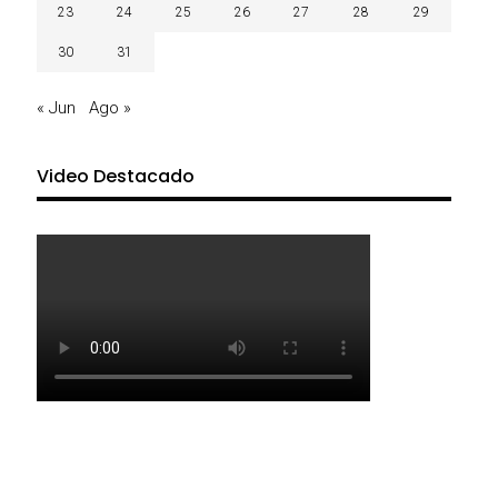
23
24
25
26
27
28
29
30
31
« Jun
Ago »
Video Destacado