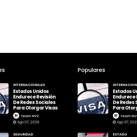
es
Populares
INTERNACIONALES
INTERNACION
Estados Unidos
Estados U
Endurece Revisión
Endurece 
De Redes Sociales
De Redes 
Para Otorgar Visas
Para Otor
Team NVC
Team NV
Ago 07, 2026
Ago 07, 20
SEGURIDAD
ESTADO