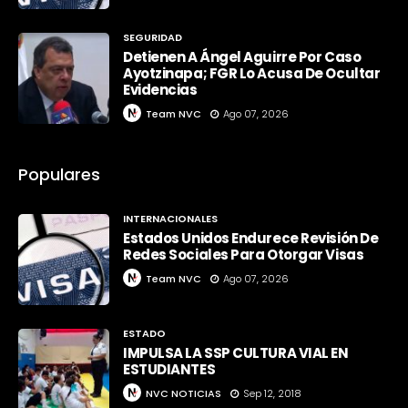
SEGURIDAD
Detienen A Ángel Aguirre Por Caso
Ayotzinapa; FGR Lo Acusa De Ocultar
Evidencias
Team NVC
Ago 07, 2026
Populares
INTERNACIONALES
Estados Unidos Endurece Revisión De
Redes Sociales Para Otorgar Visas
Team NVC
Ago 07, 2026
ESTADO
IMPULSA LA SSP CULTURA VIAL EN
ESTUDIANTES
NVC NOTICIAS
Sep 12, 2018