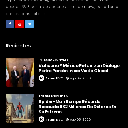
desde 1999, portal de acceso al mundo maya, periodismo
con responsabilidad.
Recientes
INTERNACIONALES
Vaticano Y México Refuerzan Diálogo:
Pietro Parolin Inicia Visita Oficial
Team NVC
Ago 05, 2026
ENTRETENIMIENTO
Spider-Man Rompe Récords:
Recauda 932 Millones De Dólares En
Su Estreno
Team NVC
Ago 05, 2026