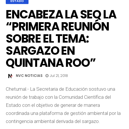
ESTADO
ENCABEZA LA SEQ LA
“PRIMERA REUNIÓN
SOBRE EL TEMA:
SARGAZO EN
QUINTANA ROO”
NVC NOTICIAS
Jul 21, 2018
Chetumal.- La Secretaria de Educación sostuvo una
reunión de trabajo con la Comunidad Científica del
Estado con el objetivo de generar de manera
coordinada una plataforma de gestión ambiental por la
contingencia ambiental derivada del sargazo.