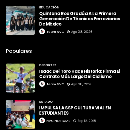
EDUCACIÓN
Quintana Roo Gradúa A La Primera
Generación De Técnicos Ferroviarios
De México
Team NVC
Ago 08, 2026
Populares
DEPORTES
Isaac Del Toro Hace Historia: Firma El
Contrato Más Largo Del Ciclismo
Team NVC
Ago 08, 2026
ESTADO
IMPULSA LA SSP CULTURA VIAL EN
ESTUDIANTES
NVC NOTICIAS
Sep 12, 2018