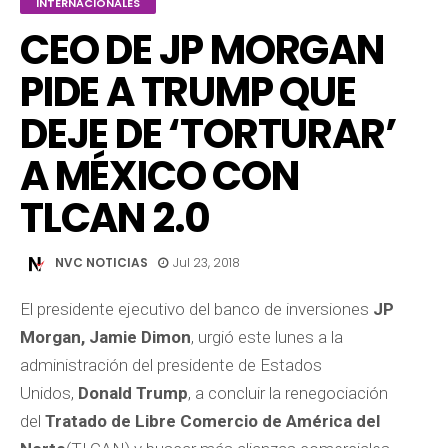
INTERNACIONALES
CEO DE JP MORGAN
PIDE A TRUMP QUE
DEJE DE ‘TORTURAR’
A MÉXICO CON
TLCAN 2.0
NVC NOTICIAS
Jul 23, 2018
El presidente ejecutivo del banco de inversiones
JP
Morgan, Jamie Dimon
, urgió este lunes a la
administración del presidente de Estados
Unidos,
Donald Trump
, a concluir la renegociación
del
Tratado de Libre Comercio de América del