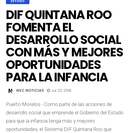
ESTADO
DIF QUINTANA ROO
FOMENTA EL
DESARROLLO SOCIAL
CON MÁS Y MEJORES
OPORTUNIDADES
PARA LA INFANCIA
NVC NOTICIAS
Jul 23, 2018
Puerto Morelos.- Como parte de las acciones de
desarrollo social que emprende el Gobierno del Estado
para que la infancia tenga más y mejores
oportunidades, el Sistema DIF Quintana Roo que