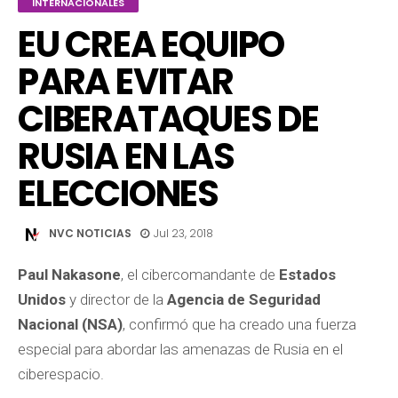
INTERNACIONALES
EU CREA EQUIPO
PARA EVITAR
CIBERATAQUES DE
RUSIA EN LAS
ELECCIONES
NVC NOTICIAS
Jul 23, 2018
Paul Nakasone
, el cibercomandante de
Estados
Unidos
y director de la
Agencia de Seguridad
Nacional (NSA)
, confirmó que ha creado una fuerza
especial para abordar las amenazas de Rusia en el
ciberespacio.