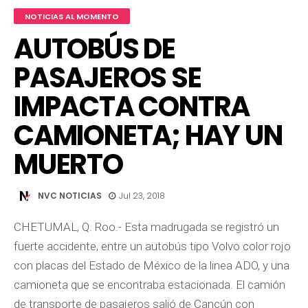
NOTICIAS AL MOMENTO
AUTOBÚS DE
PASAJEROS SE
IMPACTA CONTRA
CAMIONETA; HAY UN
MUERTO
NVC NOTICIAS
Jul 23, 2018
CHETUMAL, Q. Roo.- Esta madrugada se registró un
fuerte accidente, entre un autobús tipo Volvo color rojo
con placas del Estado de México de la linea ADO, y una
camioneta que se encontraba estacionada. El camión
de transporte de pasajeros salió de Cancún con