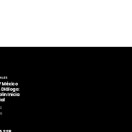
ALES
Y México
 Diálogo:
lin Inicia
ial
C
26
A SSP