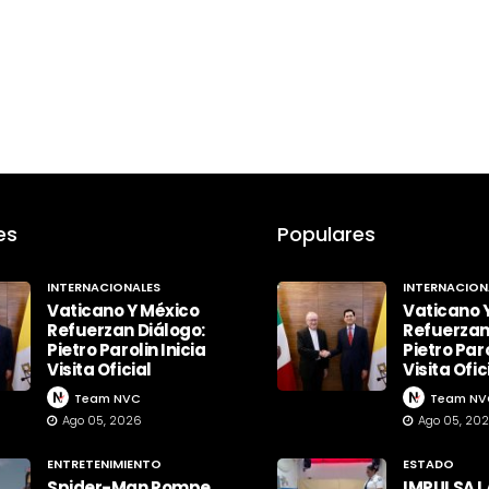
es
Populares
INTERNACIONALES
INTERNACION
Vaticano Y México
Vaticano 
Refuerzan Diálogo:
Refuerzan
Pietro Parolin Inicia
Pietro Paro
Visita Oficial
Visita Ofic
Team NVC
Team NV
Ago 05, 2026
Ago 05, 20
ENTRETENIMIENTO
ESTADO
Spider-Man Rompe
IMPULSA L