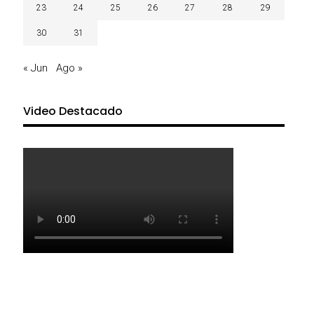
23
24
25
26
27
28
29
30
31
« Jun
Ago »
Video Destacado