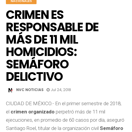
NACIONALES
CRIMEN ES
RESPONSABLE DE
MÁS DE 11 MIL
HOMICIDIOS:
SEMÁFORO
DELICTIVO
NVC NOTICIAS
Jul 24, 2018
CIUDAD DE MÉXICO.- En el primer semestre de 2018,
el
crimen organizado
perpetró más de 11 mil
ejecuciones, en promedio de 60 casos por día, aseguró
Santiago Roel, titular de la organización civil
Semáforo