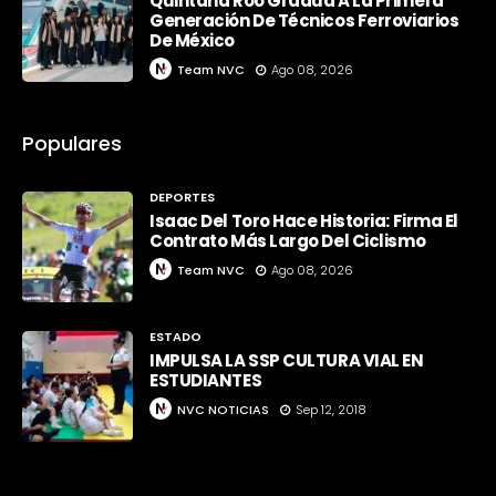
Quintana Roo Gradúa A La Primera
Generación De Técnicos Ferroviarios
De México
Team NVC
Ago 08, 2026
Populares
DEPORTES
Isaac Del Toro Hace Historia: Firma El
Contrato Más Largo Del Ciclismo
Team NVC
Ago 08, 2026
ESTADO
IMPULSA LA SSP CULTURA VIAL EN
ESTUDIANTES
NVC NOTICIAS
Sep 12, 2018