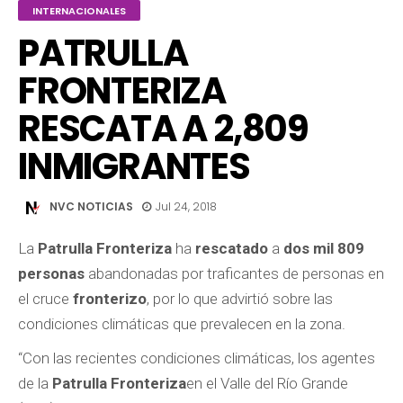
INTERNACIONALES
PATRULLA
FRONTERIZA
RESCATA A 2,809
INMIGRANTES
NVC NOTICIAS
Jul 24, 2018
La
Patrulla Fronteriza
ha
rescatado
a
dos mil 809
personas
abandonadas por traficantes de personas en
el cruce
fronterizo
, por lo que advirtió sobre las
condiciones climáticas que prevalecen en la zona.
“Con las recientes condiciones climáticas, los agentes
de la
Patrulla Fronteriza
en el Valle del Río Grande