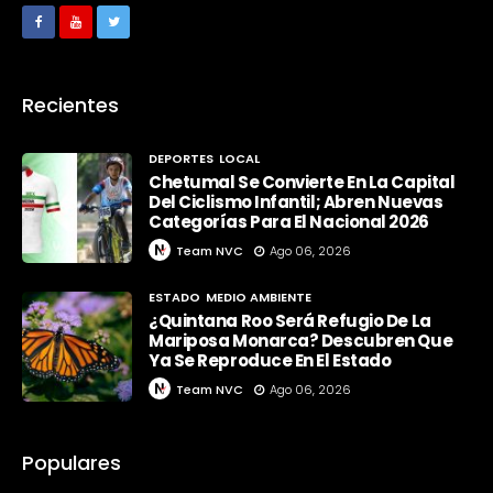
Recientes
DEPORTES
LOCAL
Chetumal Se Convierte En La Capital
Del Ciclismo Infantil; Abren Nuevas
Categorías Para El Nacional 2026
Team NVC
Ago 06, 2026
ESTADO
MEDIO AMBIENTE
¿Quintana Roo Será Refugio De La
Mariposa Monarca? Descubren Que
Ya Se Reproduce En El Estado
Team NVC
Ago 06, 2026
Populares