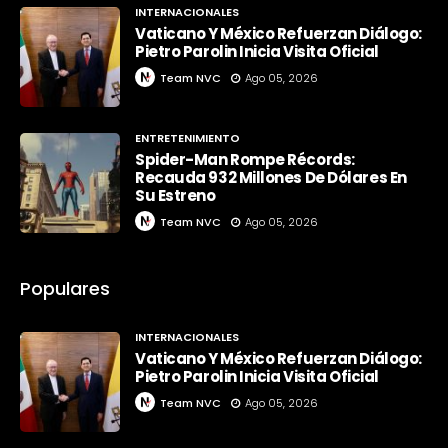
INTERNACIONALES
Vaticano Y México Refuerzan Diálogo:
Pietro Parolin Inicia Visita Oficial
Team NVC
Ago 05, 2026
ENTRETENIMIENTO
Spider-Man Rompe Récords:
Recauda 932 Millones De Dólares En
Su Estreno
Team NVC
Ago 05, 2026
Populares
INTERNACIONALES
Vaticano Y México Refuerzan Diálogo:
Pietro Parolin Inicia Visita Oficial
Team NVC
Ago 05, 2026