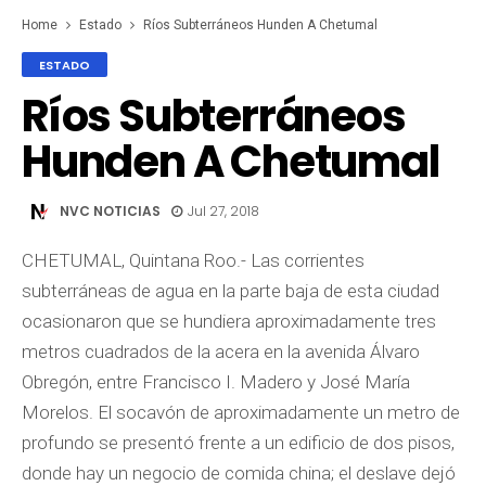
Home
Estado
Ríos Subterráneos Hunden A Chetumal
ESTADO
Ríos Subterráneos
Hunden A Chetumal
NVC NOTICIAS
Jul 27, 2018
CHETUMAL, Quintana Roo.- Las corrientes
subterráneas de agua en la parte baja de esta ciudad
ocasionaron que se hundiera aproximadamente tres
metros cuadrados de la acera en la avenida Álvaro
Obregón, entre Francisco I. Madero y José María
Morelos. El socavón de aproximadamente un metro de
profundo se presentó frente a un edificio de dos pisos,
donde hay un negocio de comida china; el deslave dejó