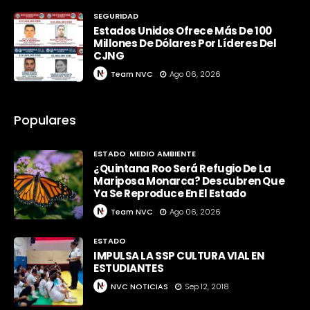
SEGURIDAD
Estados Unidos Ofrece Más De 100
Millones De Dólares Por Líderes Del
CJNG
Team NVC
Ago 06, 2026
Populares
ESTADO
MEDIO AMBIENTE
¿Quintana Roo Será Refugio De La
Mariposa Monarca? Descubren Que
Ya Se Reproduce En El Estado
Team NVC
Ago 06, 2026
ESTADO
IMPULSA LA SSP CULTURA VIAL EN
ESTUDIANTES
NVC NOTICIAS
Sep 12, 2018