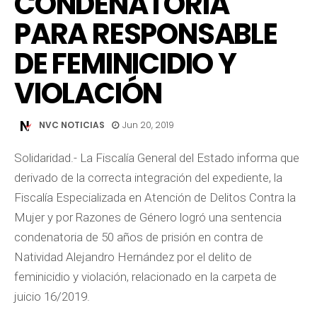
CONDENATORIA
PARA RESPONSABLE
DE FEMINICIDIO Y
VIOLACIÓN
NVC NOTICIAS
Jun 20, 2019
Solidaridad.- La Fiscalía General del Estado informa que
derivado de la correcta integración del expediente, la
Fiscalía Especializada en Atención de Delitos Contra la
Mujer y por Razones de Género logró una sentencia
condenatoria de 50 años de prisión en contra de
Natividad Alejandro Hernández por el delito de
feminicidio y violación, relacionado en la carpeta de
juicio 16/2019.