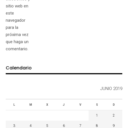
sitio web en
este
navegador
para la
próxima vez
que haga un
comentario.
Calendario
JUNIO 2019
L
M
X
J
V
S
D
1
2
3
4
5
6
7
8
9