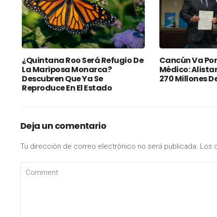
¿Quintana Roo Será Refugio De
Cancún Va Por
La Mariposa Monarca?
Médico: Alista
Descubren Que Ya Se
270 Millones D
Reproduce En El Estado
Deja un comentario
Tu dirección de correo electrónico no será publicada.
Los 