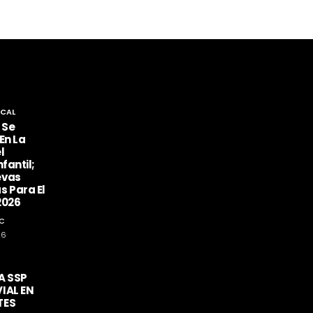
CAL
 Se
En La
l
fantil;
evas
s Para El
2026
C
26
A SSP
IAL EN
TES