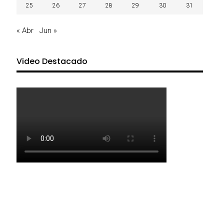
25
26
27
28
29
30
31
« Abr
Jun »
Video Destacado