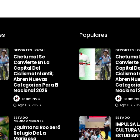
es
Populares
DEPORTES
LOCAL
DEPORTES
LO
Chetumal Se
Chetumal
Convierte En La
Convierte 
Capital Del
Capital De
Ciclismo Infantil;
Ciclismo In
Abren Nuevas
Abren Nu
Categorías Para El
Categoría
Nacional 2026
Nacional 
Team NVC
Team NV
Ago 06, 2026
Ago 06, 20
ESTADO
ESTADO
MEDIO AMBIENTE
IMPULSA L
¿Quintana Roo Será
CULTURA V
Refugio De La
ESTUDIAN
Mariposa