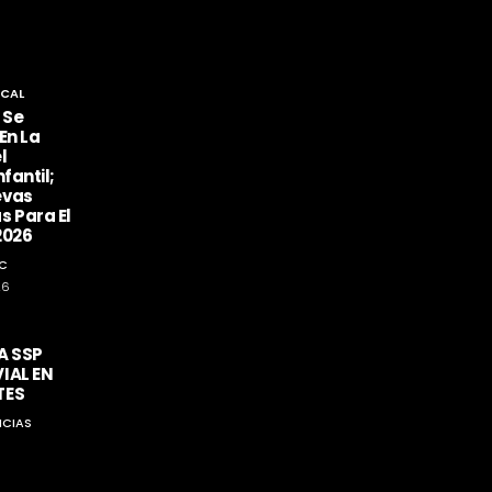
CAL
 Se
En La
l
fantil;
evas
s Para El
2026
C
26
A SSP
IAL EN
TES
ICIAS