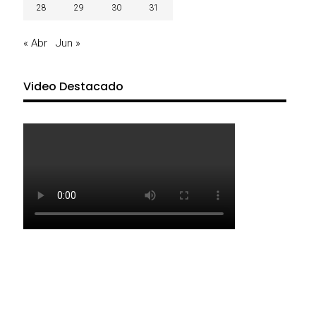
28
29
30
31
« Abr
Jun »
Video Destacado