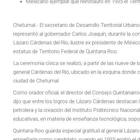
Mexicano ejemplar que reinstauró en 1935 el Terri
Chetumal.- El secretario de Desarrollo Territorial Urb
representó al gobernador Carlos Joaquín, durante la con
Lázaro Cárdenas del Río, ilustre ex presidente de México
estatus de Territorio Federal de Quintana Roo.
La ceremonia cívica se realizó, a partir de las nueve de
general Cárdenas del Río, ubicado en la esquina donde c
ciudad de Chetumal.
Como orador oficial, el director del Consejo Quintanarr
dijo que entre los logros de Lázaro Cárdenas destacan la
petrolera y la creación del Instituto Politécnico Nacio
educativas, en materia de enseñanza tecnológica, soport
Quintana Roo guarda especial gratitud al general Lázar
empeñada como candidato, cuando en 1935 emitió el decr