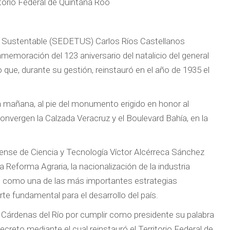
torio Federal de Quintana Roo
ano Sustentable (SEDETUS) Carlos Ríos Castellanos
memoración del 123 aniversario del natalicio del general
 que, durante su gestión, reinstauró en el año de 1935 el
 la mañana, al pie del monumento erigido en honor al
onvergen la Calzada Veracruz y el Boulevard Bahía, en la
oense de Ciencia y Tecnología Víctor Alcérreca Sánchez
 Reforma Agraria, la nacionalización de la industria
nal como una de las más importantes estrategias
e fundamental para el desarrollo del país.
o Cárdenas del Río por cumplir como presidente su palabra
eto mediante el cual reinstauró el Territorio Federal de