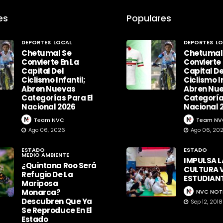
es
Populares
DEPORTES
LOCAL
DEPORTES
LO
Chetumal Se
Chetumal
Convierte En La
Convierte 
Capital Del
Capital De
Ciclismo Infantil;
Ciclismo In
Abren Nuevas
Abren Nu
Categorías Para El
Categoría
Nacional 2026
Nacional 
Team NVC
Team NV
Ago 06, 2026
Ago 06, 20
ESTADO
ESTADO
MEDIO AMBIENTE
IMPULSA L
¿Quintana Roo Será
CULTURA V
Refugio De La
ESTUDIAN
Mariposa
Monarca?
NVC NOT
Descubren Que Ya
Sep 12, 2018
Se Reproduce En El
Estado