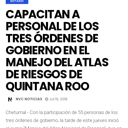
ESTADO
CAPACITAN A
PERSONAL DE LOS
TRES ÓRDENES DE
GOBIERNO EN EL
MANEJO DEL ATLAS
DE RIESGOS DE
QUINTANA ROO
NVC NOTICIAS
Jul 19, 2018
Chetumal.- Con la participación de 55 personas de los
tres órdenes de gobierno, la tarde de este jueves inició