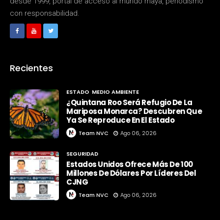
desde 1999, portal de acceso al mundo maya, periodismo
con responsabilidad.
Recientes
ESTADO
MEDIO AMBIENTE
¿Quintana Roo Será Refugio De La
Mariposa Monarca? Descubren Que
Ya Se Reproduce En El Estado
Team NVC
Ago 06, 2026
SEGURIDAD
Estados Unidos Ofrece Más De 100
Millones De Dólares Por Líderes Del
CJNG
Team NVC
Ago 06, 2026