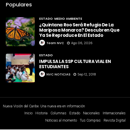
Populares
ESTADO
MEDIO AMBIENTE
¿Quintana Roo Será Refugio De La
Mariposa Monarca? Descubren Que
Ya Se Reproduce En El Estado
Team NVC
Ago 06, 2026
ESTADO
IMPULSA LA SSP CULTURA VIAL EN
ESTUDIANTES
NVC NOTICIAS
Sep 12, 2018
Nueva Visión del Caribe. Una nueva era en información
Inicio
Historia
Columnas
Estado
Nacionales
Internacionales
Noticias al momento
Tus Compras
Revista Digital