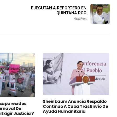
EJECUTAN A REPORTERO EN
QUINTANA ROO
Next Post
Sheinbaum Anuncia Respaldo
esaparecidos
Continuo A Cuba Tras Envío De
rnaval De
Ayuda Humanitaria
Exigir Justicia Y