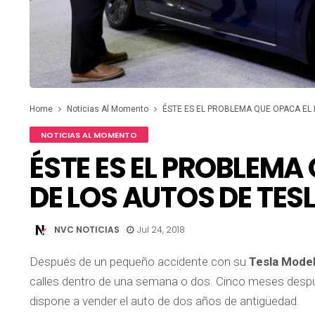
Home
Noticias Al Momento
ÉSTE ES EL PROBLEMA QUE OPACA EL 
NOTICIAS AL MOMENTO
ÉSTE ES EL PROBLEMA
DE LOS AUTOS DE TES
NVC NOTICIAS
Jul 24, 2018
Después de un pequeño accidente con su
Tesla Model
calles dentro de una semana o dos. Cinco meses despu
dispone a vender el auto de dos años de antigüedad.