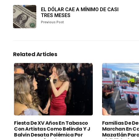
EL DÓLAR CAE A MÍNIMO DE CASI
TRES MESES
Previous Post
Related Articles
Fiesta De XV Años En Tabasco
Familias De D
Con Artistas Como Belinda Y J
Marchan En Ca
Balvin Desata Polémica Por
Mazatlán Para 