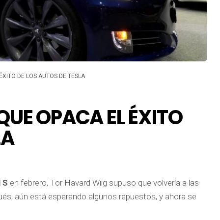
ÉXITO DE LOS AUTOS DE TESLA
 QUE OPACA EL ÉXITO
LA
 S
en febrero, Tor Havard Wiig supuso que volvería a las
és, aún está esperando algunos repuestos, y ahora se