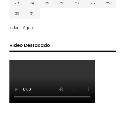
23
24
25
26
27
28
29
30
31
« Jun
Ago »
Video Destacado