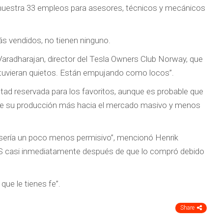
, muestra 33 empleos para asesores, técnicos y mecánicos
ás vendidos, no tienen ninguno.
radharajan, director del Tesla Owners Club Norway, que
tuvieran quietos. Están empujando como locos”.
ntad reservada para los favoritos, aunque es probable que
io de su producción más hacia el mercado masivo y menos
o sería un poco menos permisivo”, mencionó Henrik
la S casi inmediatamente después de que lo compró debido
que le tienes fe”.
Share