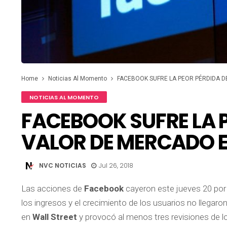
Home
Noticias Al Momento
FACEBOOK SUFRE LA PEOR PÉRDIDA D
NOTICIAS AL MOMENTO
FACEBOOK SUFRE LA 
VALOR DE MERCADO EN
NVC NOTICIAS
Jul 26, 2018
Las acciones de
Facebook
cayeron este jueves 20 por
los ingresos y el crecimiento de los usuarios no llegar
en
Wall Street
y provocó al menos tres revisiones de lo