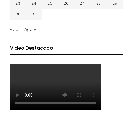
23
24
25
26
27
28
29
30
31
« Jun
Ago »
Video Destacado