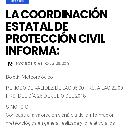
ESTADO
LA COORDINACIÓN
ESTATAL DE
PROTECCIÓN CIVIL
INFORMA:
NVC NOTICIAS
Jul 26, 2018
Boletín Meteorológico
PERIODO DE VALIDEZ DE LAS 06:00 HRS. A LAS 22:00
HRS. DEL DÍA 26 DE JULIO DEL 2018
SINOPSIS
Con base a la valoración y análisis de la información
meteorológica en general realizada y lo relativo a los