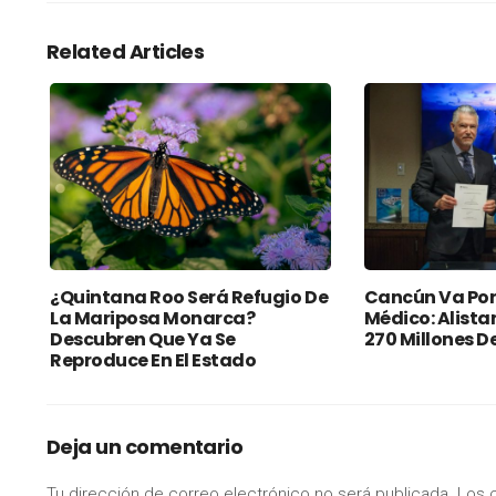
Related Articles
¿Quintana Roo Será Refugio De
Cancún Va Por
La Mariposa Monarca?
Médico: Alista
Descubren Que Ya Se
270 Millones D
Reproduce En El Estado
Deja un comentario
Tu dirección de correo electrónico no será publicada.
Los 