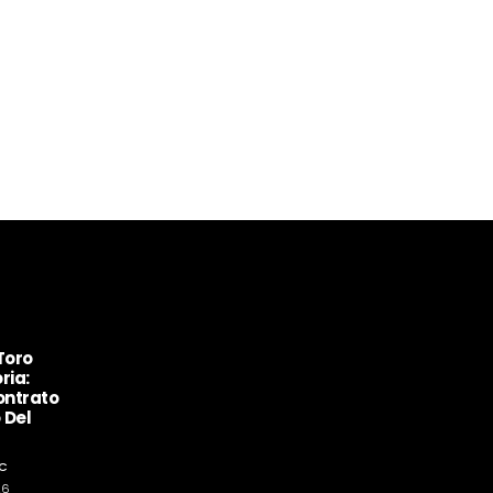
Toro
ria:
ontrato
 Del
C
26