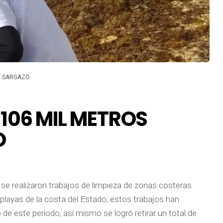
E SARGAZO
 106 MIL METROS
O
o se realizaron trabajos de limpieza de zonas costeras
 playas de la costa del Estado, estos trabajos han
de este período, así mismo se logró retirar un total de