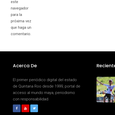
este
navegador
para la
próxima vez
que haga un
comentario.
Acerca De
Recient
El primer periódico digital del estado
de Quintana Roo desde 1999, portal de
acceso al mundo maya, periodismo
con responsabilidad.