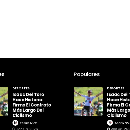
es
Populares
DEPORTES
DEPORTES
Isaac Del Toro
Isaac Del 
Hace Historia:
Hace Histo
Firma El Contrato
Firma El C
Más Largo Del
Más Largo
Ciclismo
Ciclismo
Team NVC
Team NV
Ago 08, 2026
Ago 08, 20