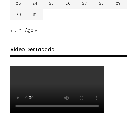
23
24
25
26
27
28
29
30
31
« Jun
Ago »
Video Destacado