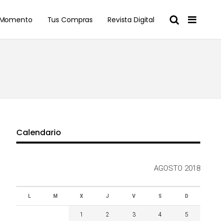
l Momento
Tus Compras
Revista Digital
Calendario
AGOSTO 2018
L
M
X
J
V
S
D
1
2
3
4
5