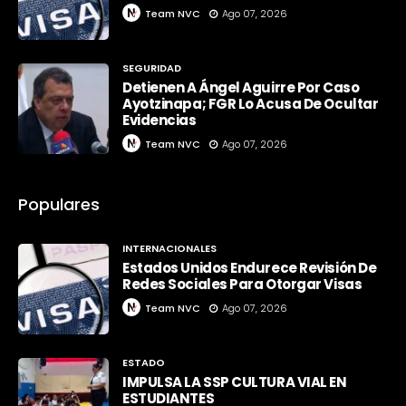
Team NVC
Ago 07, 2026
SEGURIDAD
Detienen A Ángel Aguirre Por Caso
Ayotzinapa; FGR Lo Acusa De Ocultar
Evidencias
Team NVC
Ago 07, 2026
Populares
INTERNACIONALES
Estados Unidos Endurece Revisión De
Redes Sociales Para Otorgar Visas
Team NVC
Ago 07, 2026
ESTADO
IMPULSA LA SSP CULTURA VIAL EN
ESTUDIANTES