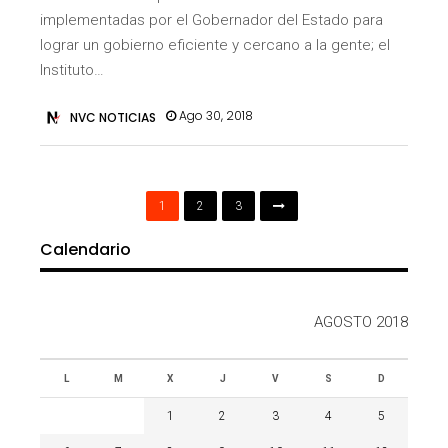
implementadas por el Gobernador del Estado para
lograr un gobierno eficiente y cercano a la gente; el
Instituto…
Ago 30, 2018
NVC NOTICIAS
1
2
3
Calendario
AGOSTO 2018
L
M
X
J
V
S
D
1
2
3
4
5