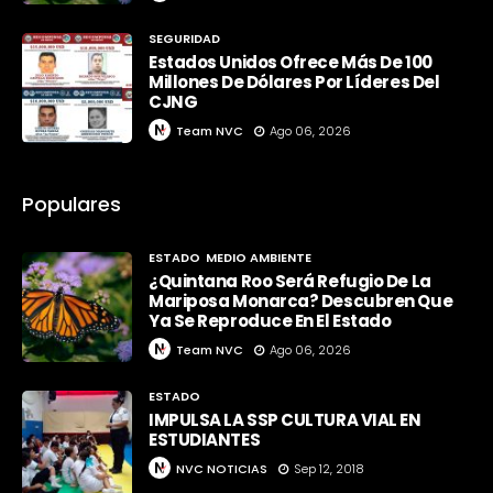
SEGURIDAD
Estados Unidos Ofrece Más De 100
Millones De Dólares Por Líderes Del
CJNG
Team NVC
Ago 06, 2026
Populares
ESTADO
MEDIO AMBIENTE
¿Quintana Roo Será Refugio De La
Mariposa Monarca? Descubren Que
Ya Se Reproduce En El Estado
Team NVC
Ago 06, 2026
ESTADO
IMPULSA LA SSP CULTURA VIAL EN
ESTUDIANTES
NVC NOTICIAS
Sep 12, 2018