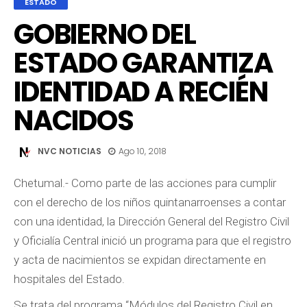
ESTADO
GOBIERNO DEL
ESTADO GARANTIZA
IDENTIDAD A RECIÉN
NACIDOS
NVC NOTICIAS
Ago 10, 2018
Chetumal.- Como parte de las acciones para cumplir
con el derecho de los niños quintanarroenses a contar
con una identidad, la Dirección General del Registro Civil
y Oficialía Central inició un programa para que el registro
y acta de nacimientos se expidan directamente en
hospitales del Estado.
Se trata del programa “Módulos del Registro Civil en