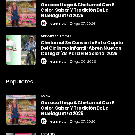
Oaxaca Llega A Chetumal Con El
Color, Sabor Y Tradición De La
Guelaguetza 2026
Team NVC
Ago 07, 2026
DEPORTES
LOCAL
Chetumal Se Convierte En La Capital
Del Ciclismo Infantil; Abren Nuevas
Categorías Para El Nacional 2026
Team NVC
Ago 06, 2026
Populares
LOCAL
Oaxaca Llega A Chetumal Con El
Color, Sabor Y Tradición De La
Guelaguetza 2026
Team NVC
Ago 07, 2026
ESTADO