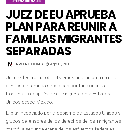
INTERNACIONALES
JUEZ DE EU APRUEBA
PLAN PARA REUNIR A
FAMILIAS MIGRANTES
SEPARADAS
NVC NOTICIAS
Ago 18, 2018
Un juez federal aprobó el viernes un plan para reunir a
cientos de familias separadas por funcionarios
fronterizos después de que ingresaron a Estados
Unidos desde México.
El plan negociado por el gobierno de Estados Unidos y
grupos defensores de los derechos de los inmigrantes
marcó la segunda etapa de los esfuerzos federales