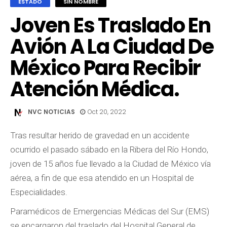
ESTADO
SIN NOMBRE
Joven Es Traslado En
Avión A La Ciudad De
México Para Recibir
Atención Médica.
NVC NOTICIAS
Oct 20, 2022
Tras resultar herido de gravedad en un accidente
ocurrido el pasado sábado en la Ribera del Río Hondo,
joven de 15 años fue llevado a la Ciudad de México vía
aérea, a fin de que esa atendido en un Hospital de
Especialidades.
Paramédicos de Emergencias Médicas del Sur (EMS)
se encargaron del traslado del Hospital General de