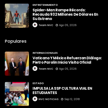
ENTRETENIMIENTO
Spider-Man Rompe Récords:
Recauda 932 Millones De Dólares En
Su Estreno
Team NVC
Ago 05, 2026
Populares
INTERNACIONALES
Vaticano Y México Refuerzan Diálogo:
Pietro Parolin Inicia Visita Oficial
Team NVC
Ago 05, 2026
ESTADO
IMPULSA LA SSP CULTURA VIAL EN
ESTUDIANTES
NVC NOTICIAS
Sep 12, 2018