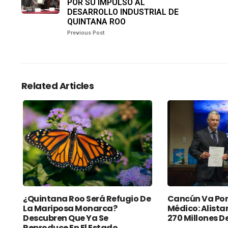
POR SU IMPULSO AL
DESARROLLO INDUSTRIAL DE
QUINTANA ROO
Previous Post
Related Articles
¿Quintana Roo Será Refugio De
Cancún Va Por
La Mariposa Monarca?
Médico: Alista
Descubren Que Ya Se
270 Millones D
Reproduce En El Estado