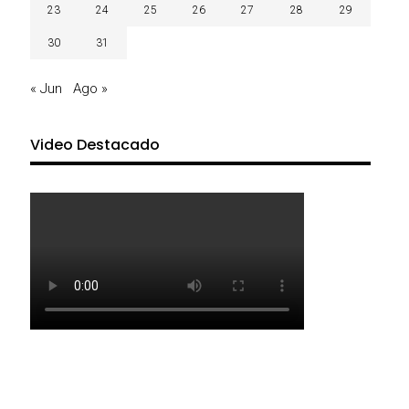
23
24
25
26
27
28
29
30
31
« Jun
Ago »
Video Destacado