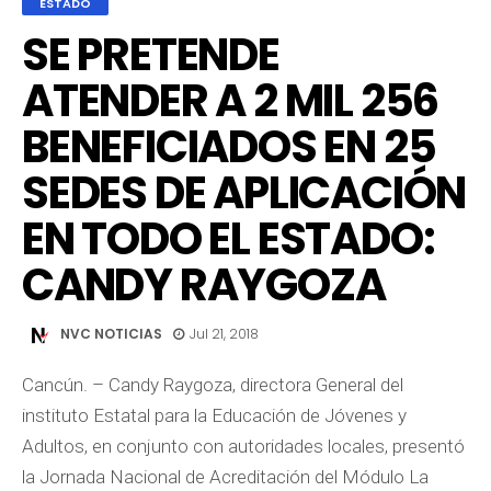
ESTADO
SE PRETENDE
ATENDER A 2 MIL 256
BENEFICIADOS EN 25
SEDES DE APLICACIÓN
EN TODO EL ESTADO:
CANDY RAYGOZA
NVC NOTICIAS
Jul 21, 2018
Cancún. – Candy Raygoza, directora General del
instituto Estatal para la Educación de Jóvenes y
Adultos, en conjunto con autoridades locales, presentó
la Jornada Nacional de Acreditación del Módulo La