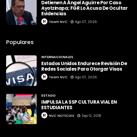
Detienen A Ángel Aguirre Por Caso
Ayotzinapa; FGR Lo Acusa De Ocultar
Evidencias
Team NVC
Ago 07, 2026
Populares
INTERNACIONALES
Estados Unidos Endurece Revisión De
Redes Sociales Para Otorgar Visas
Team NVC
Ago 07, 2026
ESTADO
IMPULSA LA SSP CULTURA VIAL EN
ESTUDIANTES
NVC NOTICIAS
Sep 12, 2018