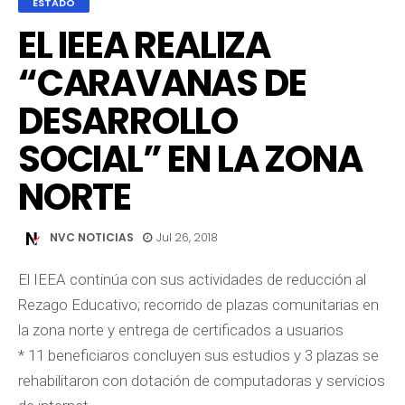
ESTADO
EL IEEA REALIZA
“CARAVANAS DE
DESARROLLO
SOCIAL” EN LA ZONA
NORTE
NVC NOTICIAS
Jul 26, 2018
El IEEA continúa con sus actividades de reducción al
Rezago Educativo; recorrido de plazas comunitarias en
la zona norte y entrega de certificados a usuarios
* 11 beneficiaros concluyen sus estudios y 3 plazas se
rehabilitaron con dotación de computadoras y servicios