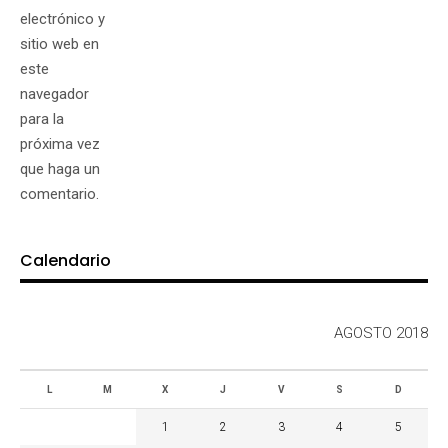
electrónico y
sitio web en
este
navegador
para la
próxima vez
que haga un
comentario.
Calendario
AGOSTO 2018
L
M
X
J
V
S
D
1
2
3
4
5