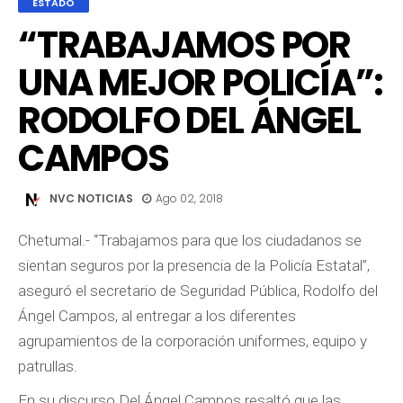
ESTADO
“TRABAJAMOS POR
UNA MEJOR POLICÍA”:
RODOLFO DEL ÁNGEL
CAMPOS
NVC NOTICIAS
Ago 02, 2018
Chetumal.- “Trabajamos para que los ciudadanos se
sientan seguros por la presencia de la Policía Estatal”,
aseguró el secretario de Seguridad Pública, Rodolfo del
Ángel Campos, al entregar a los diferentes
agrupamientos de la corporación uniformes, equipo y
patrullas.
En su discurso Del Ángel Campos resaltó que las