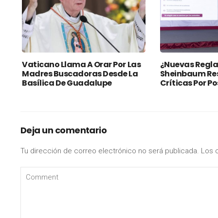
Vaticano Llama A Orar Por Las
¿Nuevas Regla
Madres Buscadoras Desde La
Sheinbaum Re
Basílica De Guadalupe
Críticas Por P
Deja un comentario
Tu dirección de correo electrónico no será publicada.
Los 