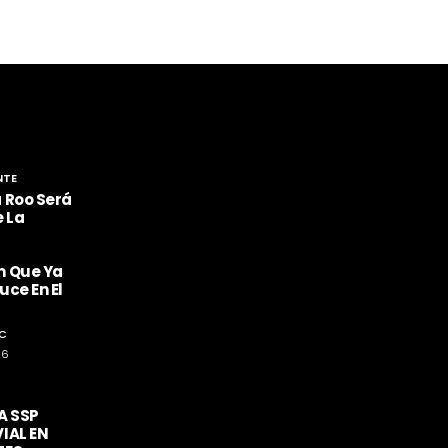
NTE
 Roo Será
e La
n Que Ya
ce En El
C
26
A SSP
IAL EN