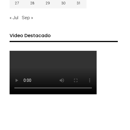
27
28
29
30
31
« Jul
Sep »
Video Destacado