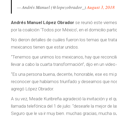
— Andrés Manuel (@lopezobrador_)
August 3, 2018
Andrés Manuel López Obrador
se reunió este vierne
por la coalición ‘Todos por México’, en el domicilio partic
No dieron detalles de cuáles fueron los temas que tratar
mexicanos tienen que estar unidos.
“Tenemos que unirnos los mexicanos, hay que reconcili
llevar a cabo la cuarta transformación”, dijo en un vide
“Es una persona buena, decente, honorable, ese es mi p
reconocer que habíamos triunfado y desearnos que nos fu
agregó López Obrador.
A su vez, Meade Kuribreña agradeció la invitación y el que
llamada telefónica del 1 de julio: “desearle la mejor de l
Seguro que le va ir muy bien. muchas gracias, mucha su