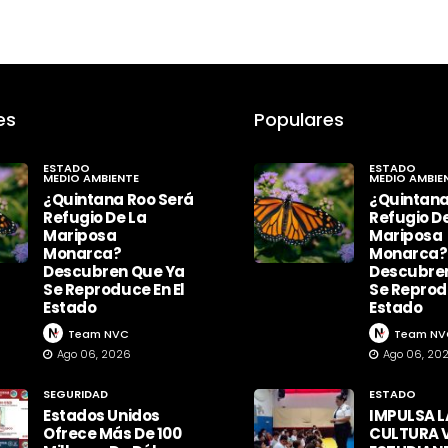
es
Populares
ESTADO
ESTADO
MEDIO AMBIENTE
MEDIO AMBIE
¿Quintana Roo Será
¿Quintana
Refugio De La
Refugio D
Mariposa
Mariposa
Monarca?
Monarca?
Descubren Que Ya
Descubre
Se Reproduce En El
Se Reprodu
Estado
Estado
Team NVC
Team NV
Ago 06, 2026
Ago 06, 20
SEGURIDAD
ESTADO
Estados Unidos
IMPULSA L
Ofrece Más De 100
CULTURA V