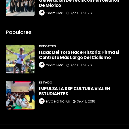
Generación De Técnicos Ferroviarios
De México
Team NVC
Ago 08, 2026
Populares
DEPORTES
Isaac Del Toro Hace Historia: Firma El
Contrato Más Largo Del Ciclismo
Team NVC
Ago 08, 2026
ESTADO
IMPULSA LA SSP CULTURA VIAL EN
ESTUDIANTES
NVC NOTICIAS
Sep 12, 2018