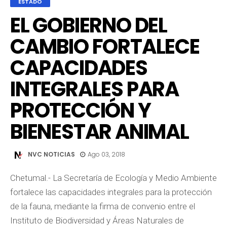
ESTADO
EL GOBIERNO DEL
CAMBIO FORTALECE
CAPACIDADES
INTEGRALES PARA
PROTECCIÓN Y
BIENESTAR ANIMAL
NVC NOTICIAS
Ago 03, 2018
Chetumal.- La Secretaría de Ecología y Medio Ambiente
fortalece las capacidades integrales para la protección
de la fauna, mediante la firma de convenio entre el
Instituto de Biodiversidad y Áreas Naturales de