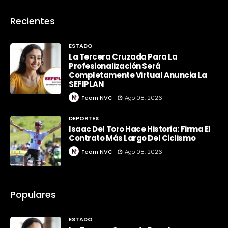
Recientes
ESTADO
La Tercera Cruzada Para La
Profesionalización Será
Completamente Virtual Anuncia La
SEFIPLAN
Team NVC
Ago 08, 2026
DEPORTES
Isaac Del Toro Hace Historia: Firma El
Contrato Más Largo Del Ciclismo
Team NVC
Ago 08, 2026
Populares
ESTADO